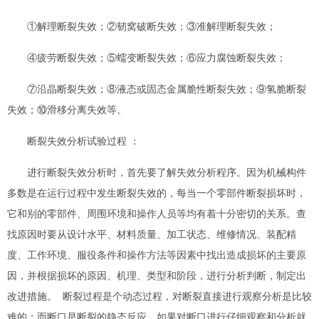
①解理断裂失效；②韧窝破断失效；③准解理断裂失效；
④疲劳断裂失效；⑤蠕变断裂失效；⑥应力腐蚀断裂失效；
⑦沿晶断裂失效；⑧液态或固态金属脆性断裂失效；⑨氢脆断裂
失效；⑩滑移分离失效等。
断裂
失效分析
试验过程 ：
进行断裂
失效分析
时，首先要了解
失效分析
程序。因为机械构件
多数是在运行过程中发生断裂失效的，每当一个零部件断裂损坏时，
它和别的零部件、周围环境和操作人员等均有着十分密切的关系。查
找原因时要从设计水平、材料质量、加工状态、维修情况、装配精
度、工作环境、服役条件和操作方法等因素中找出造成损坏的主要原
因，并根据损坏的原因、机理、类型和阶段，进行分析判断，制定出
改进措施。 断裂过程是个动态过程，对断裂直接进行观察分析是比较
难的；而断口是断裂的静态反应，如果对断口进行仔细观察和分析就